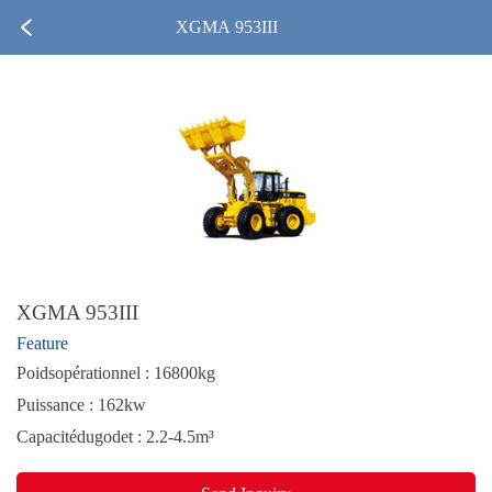
XGMA 953III
XGMA 953III
Feature
Poidsopérationnel : 16800kg
Puissance : 162kw
Capacitédugodet : 2.2-4.5m³