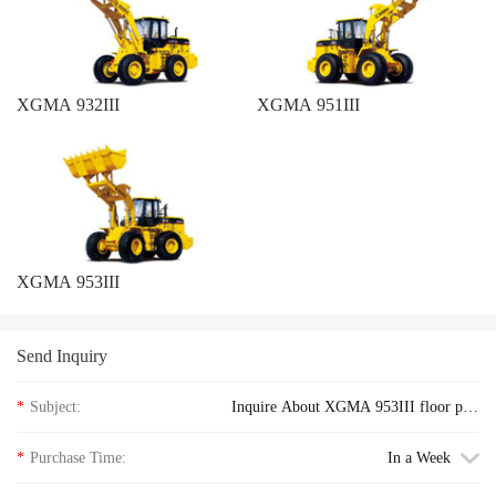
XGMA 932III
XGMA 951III
XGMA 953III
Send Inquiry
*
Subject:
Inquire About XGMA 953III floor pric
e
*
Purchase Time:
In a Week