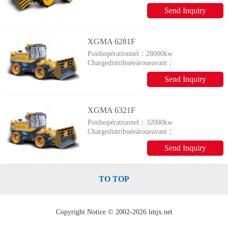
13000kg
Send Inquiry
XGMA 6281F
Poidsopérationnel：
28000kw
Chargedistribuéeàroueavant：
14000kg
Send Inquiry
XGMA 6321F
Poidsopérationnel：
32000kw
Chargedistribuéeàroueavant：
16000kg
Send Inquiry
TO TOP
Copyright Notice © 2002-2026 lmjx.net