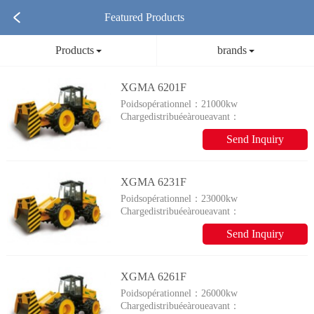
Featured Products
Products
brands
XGMA 6201F
Poidsopérationnel：
21000kw
Chargedistribuéeàroueavant：
10500kg
Send Inquiry
XGMA 6231F
Poidsopérationnel：
23000kw
Chargedistribuéeàroueavant：
11500kg
Send Inquiry
XGMA 6261F
Poidsopérationnel：
26000kw
Chargedistribuéeàroueavant：