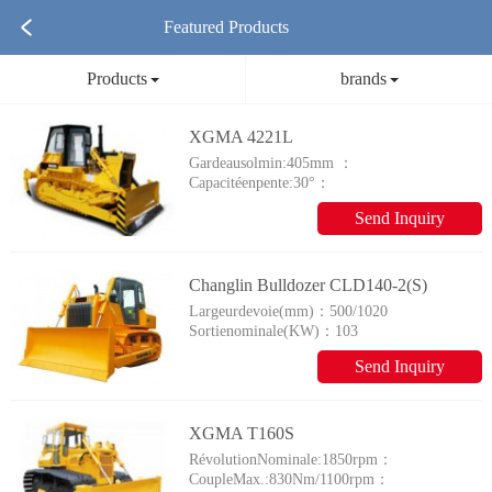
Featured Products
Products
brands
XGMA 4221L
Gardeausolmin:405mm ：
Capacitéenpente:30°：
Send Inquiry
Changlin Bulldozer CLD140-2(S)
Largeurdevoie(mm)：
500/1020
Sortienominale(KW)：
103
Send Inquiry
XGMA T160S
RévolutionNominale:1850rpm：
CoupleMax.:830Nm/1100rpm：