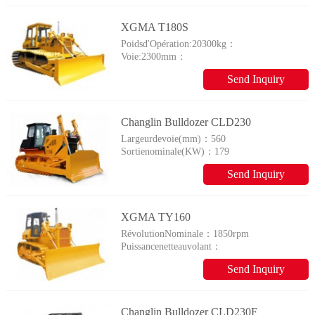
XGMA T180S
Poidsd'Opération:20300kg：
Voie:2300mm：
Send Inquiry
Changlin Bulldozer CLD230
Largeurdevoie(mm)：
560
Sortienominale(KW)：
179
Send Inquiry
XGMA TY160
RévolutionNominale：
1850rpm
Puissancenetteauvolant：
1850rpm
Send Inquiry
Changlin Bulldozer CLD230F