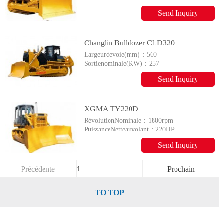
Send Inquiry
Changlin Bulldozer CLD320
Largeurdevoie(mm)：
560
Sortienominale(KW)：
257
Send Inquiry
XGMA TY220D
RévolutionNominale：
1800rpm
PuissanceNetteauvolant：
220HP
Send Inquiry
Précédente
Prochain
TO TOP