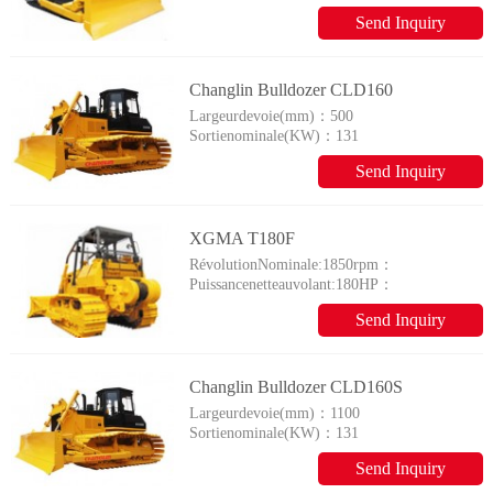
Send Inquiry
Changlin Bulldozer CLD160
Largeurdevoie(mm)：
500
Sortienominale(KW)：
131
Send Inquiry
XGMA T180F
RévolutionNominale:1850rpm：
Puissancenetteauvolant:180HP：
Send Inquiry
Changlin Bulldozer CLD160S
Largeurdevoie(mm)：
1100
Sortienominale(KW)：
131
Send Inquiry