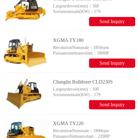
Largeurdevoie(mm)：
560
Sortienominale(KW)：
179
Send Inquiry
XGMA TY180
RévolutionNominale：
1850rpm
Puissancenetteauvolant：
180HP
Send Inquiry
Changlin Bulldozer CLD230S
Largeurdevoie(mm)：
100
Sortienominale(KW)：
179
Send Inquiry
XGMA TY220
RévolutionNominale：
1800rpm
PuissanceNetteauvolant：
220HP