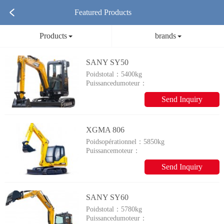
Featured Products
Products
brands
SANY SY50
Poidstotal：
5400kg
Puissancedumoteur：
29,1/2400kW/rpm
Send Inquiry
XGMA 806
Poidsopérationnel：
5850kg
Puissancemoteur：
35.5Kw/2200rpm
Send Inquiry
SANY SY60
Poidstotal：
5780kg
Puissancedumoteur：