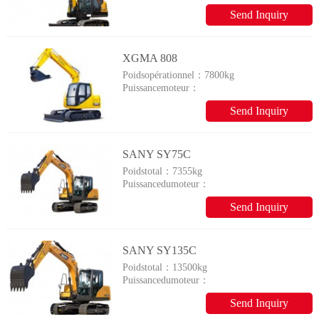
45/2200kW/rpm
Send Inquiry
XGMA 808
Poidsopérationnel：
7800kg
Puissancemoteur：
55Kw/2150rpm
Send Inquiry
SANY SY75C
Poidstotal：
7355kg
Puissancedumoteur：
40,9/2100kW/rpm
Send Inquiry
SANY SY135C
Poidstotal：
13500kg
Puissancedumoteur：
72,2/2200kW/rpm
Send Inquiry