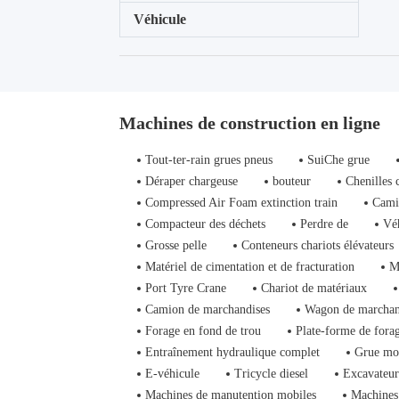
Véhicule
Machines de construction en ligne
Tout-ter-rain grues pneus
SuiChe grue
Déraper chargeuse
bouteur
Chenilles 
Compressed Air Foam extinction train
Cami
Compacteur des déchets
Perdre de
Vé
Grosse pelle
Conteneurs chariots élévateurs
Matériel de cimentation et de fracturation
M
Port Tyre Crane
Chariot de matériaux
Camion de marchandises
Wagon de marchan
Forage en fond de trou
Plate-forme de fora
Entraînement hydraulique complet
Grue mo
E-véhicule
Tricycle diesel
Excavateur
Machines de manutention mobiles
Machines 