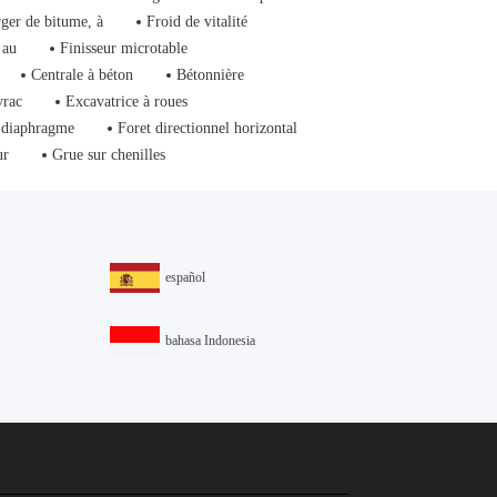
ger de bitume, à
Froid de vitalité
 au
Finisseur microtable
Centrale à béton
Bétonnière
vrac
Excavatrice à roues
 diaphragme
Foret directionnel horizontal
ur
Grue sur chenilles
español
bahasa Indonesia