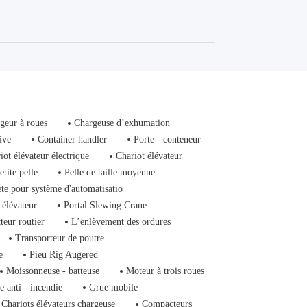
geur à roues
Chargeuse d’exhumation
ive
Container handler
Porte - conteneur
iot élévateur électrique
Chariot élévateur
etite pelle
Pelle de taille moyenne
ète pour système d'automatisatio
 élévateur
Portal Slewing Crane
teur routier
L’enlèvement des ordures
Transporteur de poutre
e
Pieu Rig Augered
Moissonneuse - batteuse
Moteur à trois roues
e anti - incendie
Grue mobile
Chariots élévateurs chargeuse
Compacteurs