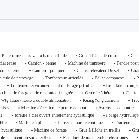
Plateforme de travail à haute altitude
Grue à l’échelle du sol
Char
chargeuse
Camion - benne
Machine de transport
Pendre posit
on - citerne
Camion - pompier
Chariot élévateur Diesel
Char
hicule de nettoyage
Tombereaux articulés
Pelles compactes
P
Traitement environnemental du forage pétrolier
Installation compl
achine de forage et de réparation intégrée
Centrale à béton
Chariot
Wtg haute vitesse à double alimentation
KuangYong camions
Trac
dises
Machine d'érection de poutre de pont
Ascenseur de poutre
ge
foreuse à ciel ouvert entièrement hydraulique
Forage hydrauliqu
bile
Machine à piler
Perceuse murale continue
Tracteur
 hydraulique
Machine de forage
Grue à flèche en treillis
Gru
de manutention sur chenilles
Machines de manutention électriques