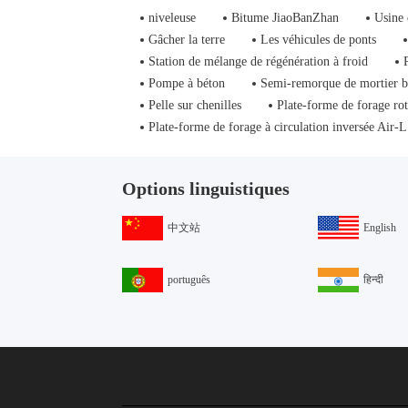
niveleuse
Bitume JiaoBanZhan
Usine 
Gâcher la terre
Les véhicules de ponts
Station de mélange de régénération à froid
Pompe à béton
Semi-remorque de mortier 
Pelle sur chenilles
Plate-forme de forage rot
Plate-forme de forage à circulation inversée Air-L
Options linguistiques
中文站
English
português
हिन्दी