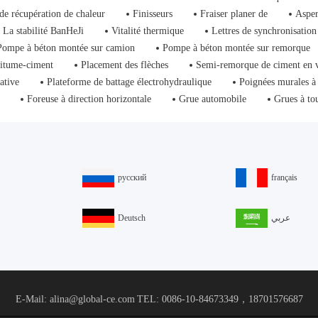
de récupération de chaleur
Finisseurs
Fraiser planer de
Asper
La stabilité BanHeJi
Vitalité thermique
Lettres de synchronisation
Pompe à béton montée sur camion
Pompe à béton montée sur remorque
bitume-ciment
Placement des flèches
Semi-remorque de ciment en 
ative
Plateforme de battage électrohydraulique
Poignées murales à
Foreuse à direction horizontale
Grue automobile
Grues à to
русский
français
Deutsch
عربي
E-Mail: alina@global-ce.com
TEL: 0086-10-84673349，18701576687