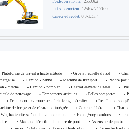
Poidsopérationnel:
25500kg
Puissancemoteur:
125Kw/2100rpm
Capacitédugodet:
0.9-1.3m³
Plateforme de travail à haute altitude
Grue à l’échelle du sol
Char
chargeuse
Camion - benne
Machine de transport
Pendre posit
on - citerne
Camion - pompier
Chariot élévateur Diesel
Char
hicule de nettoyage
Tombereaux articulés
Pelles compactes
P
Traitement environnemental du forage pétrolier
Installation compl
achine de forage et de réparation intégrée
Centrale à béton
Chariot
Wtg haute vitesse à double alimentation
KuangYong camions
Trac
dises
Machine d'érection de poutre de pont
Ascenseur de poutre
ge
foreuse à ciel ouvert entièrement hydraulique
Forage hydrauliqu