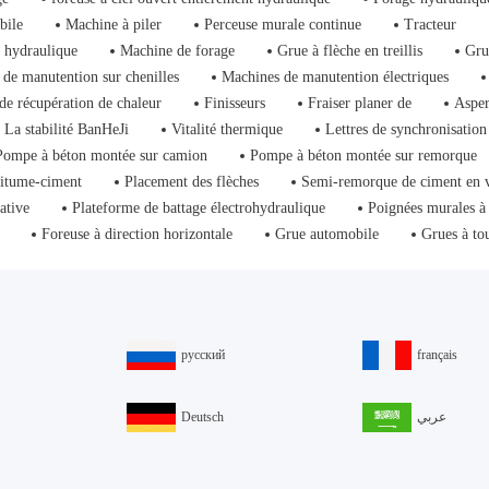
bile
Machine à piler
Perceuse murale continue
Tracteur
 hydraulique
Machine de forage
Grue à flèche en treillis
Gru
de manutention sur chenilles
Machines de manutention électriques
de récupération de chaleur
Finisseurs
Fraiser planer de
Asper
La stabilité BanHeJi
Vitalité thermique
Lettres de synchronisation
Pompe à béton montée sur camion
Pompe à béton montée sur remorque
bitume-ciment
Placement des flèches
Semi-remorque de ciment en 
ative
Plateforme de battage électrohydraulique
Poignées murales à
Foreuse à direction horizontale
Grue automobile
Grues à to
русский
français
Deutsch
عربي