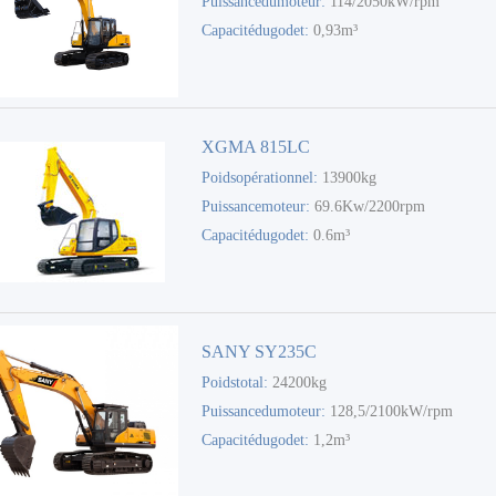
Puissancedumoteur:
114/2050kW/rpm
Capacitédugodet:
0,93m³
XGMA 815LC
Poidsopérationnel:
13900kg
Puissancemoteur:
69.6Kw/2200rpm
Capacitédugodet:
0.6m³
SANY SY235C
Poidstotal:
24200kg
Puissancedumoteur:
128,5/2100kW/rpm
Capacitédugodet:
1,2m³