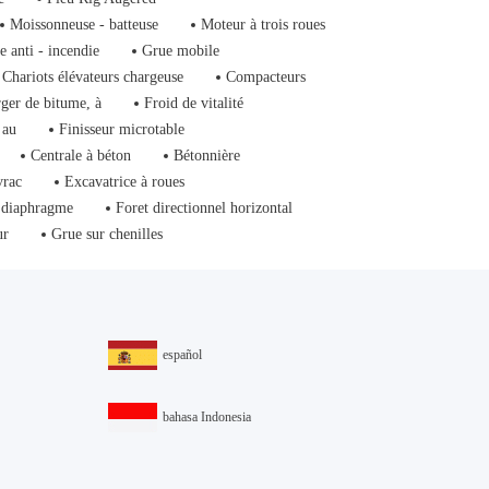
Moissonneuse - batteuse
Moteur à trois roues
e anti - incendie
Grue mobile
Chariots élévateurs chargeuse
Compacteurs
ger de bitume, à
Froid de vitalité
 au
Finisseur microtable
Centrale à béton
Bétonnière
vrac
Excavatrice à roues
 diaphragme
Foret directionnel horizontal
ur
Grue sur chenilles
español
bahasa Indonesia