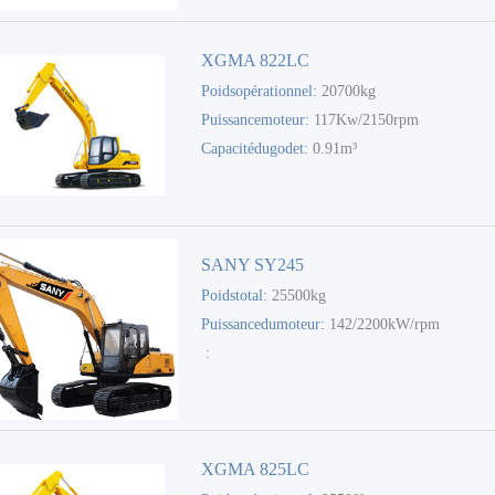
XGMA 822LC
Poidsopérationnel:
20700kg
Puissancemoteur:
117Kw/2150rpm
Capacitédugodet:
0.91m³
SANY SY245
Poidstotal:
25500kg
Puissancedumoteur:
142/2200kW/rpm
:
XGMA 825LC