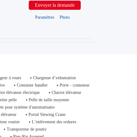
Envoyer la demande
Paramètres
Photo
geur à roues
Chargeuse d’exhumation
ive
Container handler
Porte - conteneur
iot élévateur électrique
Chariot élévateur
etite pelle
Pelle de taille moyenne
ète pour système d'automatisatio
 élévateur
Portal Slewing Crane
teur routier
L’enlèvement des ordures
Transporteur de poutre
e
Pieu Rig Augered