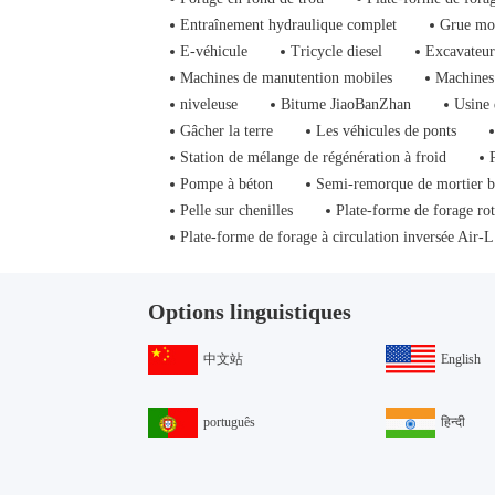
Entraînement hydraulique complet
Grue mo
E-véhicule
Tricycle diesel
Excavateur
Machines de manutention mobiles
Machines 
niveleuse
Bitume JiaoBanZhan
Usine 
Gâcher la terre
Les véhicules de ponts
Station de mélange de régénération à froid
Pompe à béton
Semi-remorque de mortier 
Pelle sur chenilles
Plate-forme de forage rot
Plate-forme de forage à circulation inversée Air-L
Options linguistiques
中文站
English
português
हिन्दी