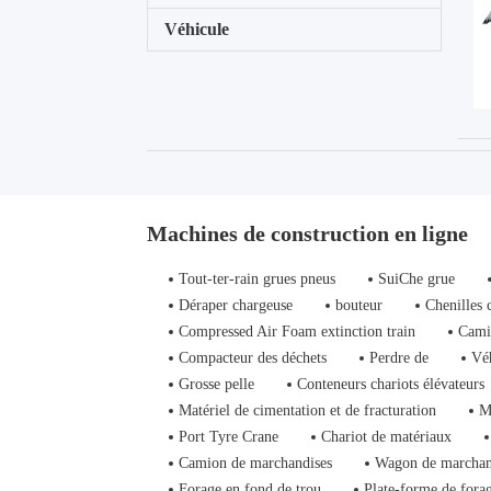
Véhicule
Machines de construction en ligne
Tout-ter-rain grues pneus
SuiChe grue
Déraper chargeuse
bouteur
Chenilles 
Compressed Air Foam extinction train
Cami
Compacteur des déchets
Perdre de
Vé
Grosse pelle
Conteneurs chariots élévateurs
Matériel de cimentation et de fracturation
M
Port Tyre Crane
Chariot de matériaux
Camion de marchandises
Wagon de marchan
Forage en fond de trou
Plate-forme de fora