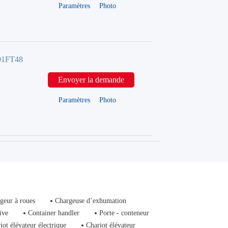
Paramètres
Photo
91FT48
Envoyer la demande
Paramètres
Photo
geur à roues
Chargeuse d’exhumation
ive
Container handler
Porte - conteneur
iot élévateur électrique
Chariot élévateur