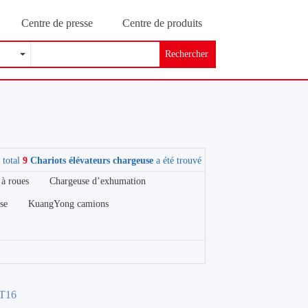
Centre de presse
Centre de produits
Rechercher
 total
9
Chariots élévateurs chargeuse
a été trouvé
 à roues
Chargeuse d’exhumation
se
KuangYong camions
FT16