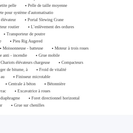
etite pelle
Pelle de taille moyenne
ète pour système d'automatisatio
 élévateur
Portal Slewing Crane
teur routier
L’enlèvement des ordures
Transporteur de poutre
e
Pieu Rig Augered
Moissonneuse - batteuse
Moteur à trois roues
e anti - incendie
Grue mobile
Chariots élévateurs chargeuse
Compacteurs
ger de bitume, à
Froid de vitalité
 au
Finisseur microtable
Centrale à béton
Bétonnière
vrac
Excavatrice à roues
 diaphragme
Foret directionnel horizontal
ur
Grue sur chenilles