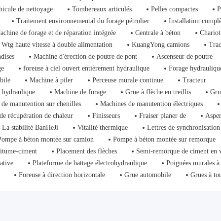
hicule de nettoyage
Tombereaux articulés
Pelles compactes
P
Traitement environnemental du forage pétrolier
Installation compl
achine de forage et de réparation intégrée
Centrale à béton
Chariot
Wtg haute vitesse à double alimentation
KuangYong camions
Trac
dises
Machine d'érection de poutre de pont
Ascenseur de poutre
ge
foreuse à ciel ouvert entièrement hydraulique
Forage hydrauliqu
bile
Machine à piler
Perceuse murale continue
Tracteur
 hydraulique
Machine de forage
Grue à flèche en treillis
Gru
de manutention sur chenilles
Machines de manutention électriques
de récupération de chaleur
Finisseurs
Fraiser planer de
Asper
La stabilité BanHeJi
Vitalité thermique
Lettres de synchronisation
Pompe à béton montée sur camion
Pompe à béton montée sur remorque
bitume-ciment
Placement des flèches
Semi-remorque de ciment en 
ative
Plateforme de battage électrohydraulique
Poignées murales à
Foreuse à direction horizontale
Grue automobile
Grues à to