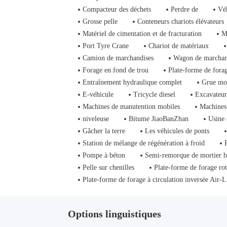
Compacteur des déchets
Perdre de
Vé
Grosse pelle
Conteneurs chariots élévateurs
Matériel de cimentation et de fracturation
M
Port Tyre Crane
Chariot de matériaux
Camion de marchandises
Wagon de marchan
Forage en fond de trou
Plate-forme de fora
Entraînement hydraulique complet
Grue mo
E-véhicule
Tricycle diesel
Excavateur
Machines de manutention mobiles
Machines 
niveleuse
Bitume JiaoBanZhan
Usine 
Gâcher la terre
Les véhicules de ponts
Station de mélange de régénération à froid
Pompe à béton
Semi-remorque de mortier 
Pelle sur chenilles
Plate-forme de forage rot
Plate-forme de forage à circulation inversée Air-L
Options linguistiques