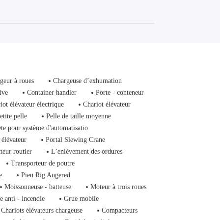
geur à roues
Chargeuse d’exhumation
ive
Container handler
Porte - conteneur
iot élévateur électrique
Chariot élévateur
etite pelle
Pelle de taille moyenne
ète pour système d'automatisatio
 élévateur
Portal Slewing Crane
teur routier
L’enlèvement des ordures
Transporteur de poutre
e
Pieu Rig Augered
Moissonneuse - batteuse
Moteur à trois roues
e anti - incendie
Grue mobile
Chariots élévateurs chargeuse
Compacteurs