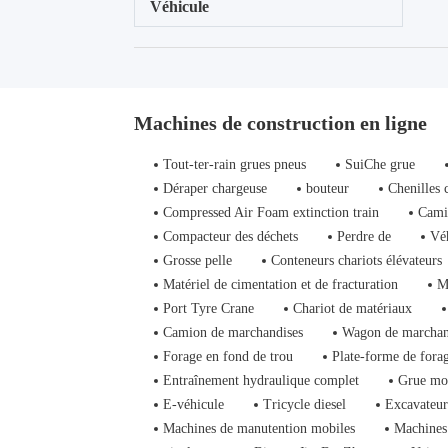
Véhicule
Machines de construction en ligne
Tout-ter-rain grues pneus
SuiChe grue
Déraper chargeuse
bouteur
Chenilles 
Compressed Air Foam extinction train
Cami
Compacteur des déchets
Perdre de
Vé
Grosse pelle
Conteneurs chariots élévateurs
Matériel de cimentation et de fracturation
M
Port Tyre Crane
Chariot de matériaux
Camion de marchandises
Wagon de marchan
Forage en fond de trou
Plate-forme de fora
Entraînement hydraulique complet
Grue mo
E-véhicule
Tricycle diesel
Excavateur
Machines de manutention mobiles
Machines 