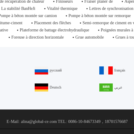
de récupération de chaleur
Finisseurs
Fraiser planer de
Asper
La stabilité BanHeJi
Vitalité thermique
Lettres de synchronisation
Pompe à béton montée sur camion
Pompe à béton montée sur remorque
bitume-ciment
Placement des flèches
Semi-remorque de ciment en 
ative
Plateforme de battage électrohydraulique
Poignées murales à
Foreuse à direction horizontale
Grue automobile
Grues à to
русский
français
Deutsch
عربي
E-Mail: alina@global-ce.com
TEL: 0086-10-84673349，18701576687