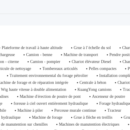
Plateforme de travail à haute altitude
Grue à l’échelle du sol
Char
chargeuse
Camion - benne
Machine de transport
Pendre posit
on - citerne
Camion - pompier
Chariot élévateur Diesel
Char
hicule de nettoyage
Tombereaux articulés
Pelles compactes
P
Traitement environnemental du forage pétrolier
Installation compl
achine de forage et de réparation intégrée
Centrale à béton
Chariot
Wtg haute vitesse à double alimentation
KuangYong camions
Trac
dises
Machine d'érection de poutre de pont
Ascenseur de poutre
ge
foreuse à ciel ouvert entièrement hydraulique
Forage hydrauliqu
bile
Machine à piler
Perceuse murale continue
Tracteur
 hydraulique
Machine de forage
Grue à flèche en treillis
Gru
de manutention sur chenilles
Machines de manutention électriques