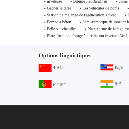
niveleuse
Bitume JiaoBanZhan
Usine 
Gâcher la terre
Les véhicules de ponts
Station de mélange de régénération à froid
Pompe à béton
Semi-remorque de mortier 
Pelle sur chenilles
Plate-forme de forage rot
Plate-forme de forage à circulation inversée Air-L
Options linguistiques
中文站
English
português
हिन्दी