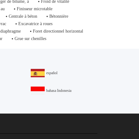
ger de bitume, à
Froid de vitalité
 au
Finisseur microtable
Centrale à béton
Bétonnière
vrac
Excavatrice à roues
 diaphragme
Foret directionnel horizontal
ur
Grue sur chenilles
español
bahasa Indonesia