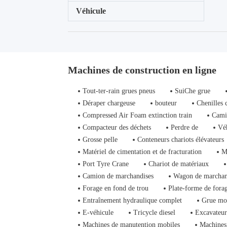
Véhicule
Machines de construction en ligne
Tout-ter-rain grues pneus
SuiChe grue
Déraper chargeuse
bouteur
Chenilles 
Compressed Air Foam extinction train
Cami
Compacteur des déchets
Perdre de
Vé
Grosse pelle
Conteneurs chariots élévateurs
Matériel de cimentation et de fracturation
M
Port Tyre Crane
Chariot de matériaux
Camion de marchandises
Wagon de marchan
Forage en fond de trou
Plate-forme de fora
Entraînement hydraulique complet
Grue mo
E-véhicule
Tricycle diesel
Excavateur
Machines de manutention mobiles
Machines 