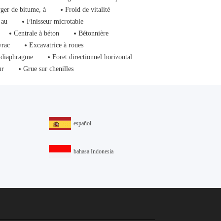
ger de bitume, à
Froid de vitalité
 au
Finisseur microtable
Centrale à béton
Bétonnière
vrac
Excavatrice à roues
 diaphragme
Foret directionnel horizontal
ur
Grue sur chenilles
español
bahasa Indonesia