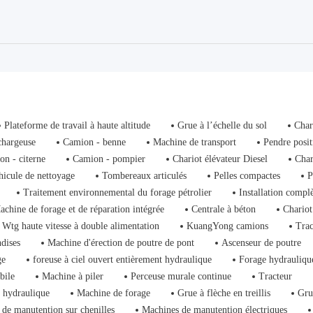
Plateforme de travail à haute altitude
Grue à l’échelle du sol
Char
chargeuse
Camion - benne
Machine de transport
Pendre posit
on - citerne
Camion - pompier
Chariot élévateur Diesel
Char
hicule de nettoyage
Tombereaux articulés
Pelles compactes
P
Traitement environnemental du forage pétrolier
Installation compl
achine de forage et de réparation intégrée
Centrale à béton
Chariot
Wtg haute vitesse à double alimentation
KuangYong camions
Trac
dises
Machine d'érection de poutre de pont
Ascenseur de poutre
ge
foreuse à ciel ouvert entièrement hydraulique
Forage hydrauliqu
bile
Machine à piler
Perceuse murale continue
Tracteur
 hydraulique
Machine de forage
Grue à flèche en treillis
Gru
de manutention sur chenilles
Machines de manutention électriques