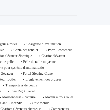
geur à roues
Chargeuse d’exhumation
ive
Container handler
Porte - conteneur
iot élévateur électrique
Chariot élévateur
etite pelle
Pelle de taille moyenne
ète pour système d'automatisatio
 élévateur
Portal Slewing Crane
teur routier
L’enlèvement des ordures
Transporteur de poutre
e
Pieu Rig Augered
Moissonneuse - batteuse
Moteur à trois roues
e anti - incendie
Grue mobile
Chariots élévateurs chargeuse
Compacteurs