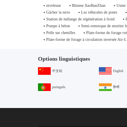
niveleuse
Bitume JiaoBanZhan
Usine 
Gâcher la terre
Les véhicules de ponts
Station de mélange de régénération à froid
Pompe à béton
Semi-remorque de mortier 
Pelle sur chenilles
Plate-forme de forage rot
Plate-forme de forage à circulation inversée Air-L
Options linguistiques
中文站
English
português
हिन्दी