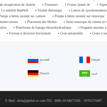
de récupération de chaleur
Finisseurs
Fraiser planer de
Asper
La stabilité BanHeJi
Vitalité thermique
Lettres de synchronisation
Pompe à béton montée sur camion
Pompe à béton montée sur remorque
bitume-ciment
Placement des flèches
Semi-remorque de ciment en 
ative
Plateforme de battage électrohydraulique
Poignées murales à
Foreuse à direction horizontale
Grue automobile
Grues à to
русский
français
Deutsch
عربي
E-Mail: alina@global-ce.com
TEL: 0086-10-84673349，18701576687