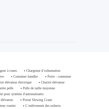
geur à roues
Chargeuse d’exhumation
ive
Container handler
Porte - conteneur
iot élévateur électrique
Chariot élévateur
etite pelle
Pelle de taille moyenne
ète pour système d'automatisatio
 élévateur
Portal Slewing Crane
teur routier
L’enlèvement des ordures