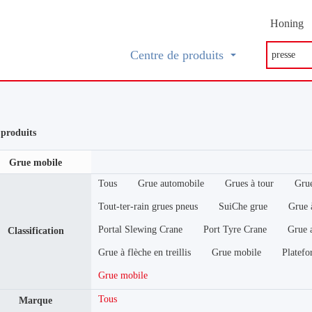
Honing
Centre de produits
s produits
Grue mobile
Tous
Grue automobile
Grues à tour
Grue
Tout-ter-rain grues pneus
SuiChe grue
Grue à
Portal Slewing Crane
Port Tyre Crane
Grue a
Classification
Grue à flèche en treillis
Grue mobile
Platefo
Grue mobile
Tous
Marque