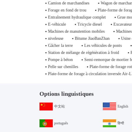
Camion de marchandises
Wagon de marchan
Forage en fond de trou
Plate-forme de fora
Entraînement hydraulique complet
Grue mo
E-véhicule
Tricycle diesel
Excavateur
Machines de manutention mobiles
Machines 
niveleuse
Bitume JiaoBanZhan
Usine 
Gâcher la terre
Les véhicules de ponts
Station de mélange de régénération à froid
Pompe à béton
Semi-remorque de mortier 
Pelle sur chenilles
Plate-forme de forage rot
Plate-forme de forage à circulation inversée Air-L
Options linguistiques
中文站
English
português
हिन्दी