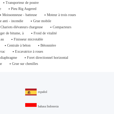
Transporteur de poutre
e
Pieu Rig Augered
Moissonneuse - batteuse
Moteur à trois roues
e anti - incendie
Grue mobile
Chariots élévateurs chargeuse
Compacteurs
ger de bitume, à
Froid de vitalité
 au
Finisseur microtable
Centrale à béton
Bétonnière
vrac
Excavatrice à roues
 diaphragme
Foret directionnel horizontal
ur
Grue sur chenilles
español
bahasa Indonesia