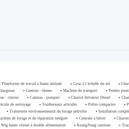
Plateforme de travail à haute altitude
Grue à l’échelle du sol
Char
chargeuse
Camion - benne
Machine de transport
Pendre posit
on - citerne
Camion - pompier
Chariot élévateur Diesel
Char
hicule de nettoyage
Tombereaux articulés
Pelles compactes
P
Traitement environnemental du forage pétrolier
Installation compl
achine de forage et de réparation intégrée
Centrale à béton
Chariot
Wtg haute vitesse à double alimentation
KuangYong camions
Trac