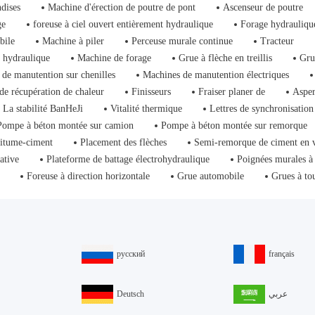
dises
Machine d'érection de poutre de pont
Ascenseur de poutre
ge
foreuse à ciel ouvert entièrement hydraulique
Forage hydrauliqu
bile
Machine à piler
Perceuse murale continue
Tracteur
 hydraulique
Machine de forage
Grue à flèche en treillis
Gru
de manutention sur chenilles
Machines de manutention électriques
de récupération de chaleur
Finisseurs
Fraiser planer de
Asper
La stabilité BanHeJi
Vitalité thermique
Lettres de synchronisation
Pompe à béton montée sur camion
Pompe à béton montée sur remorque
bitume-ciment
Placement des flèches
Semi-remorque de ciment en 
ative
Plateforme de battage électrohydraulique
Poignées murales à
Foreuse à direction horizontale
Grue automobile
Grues à to
русский
français
Deutsch
عربي