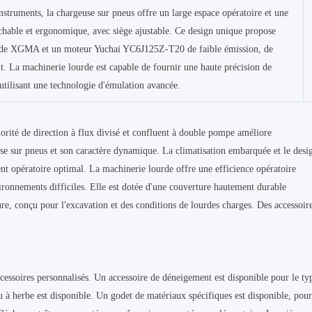
struments, la chargeuse sur pneus offre un large espace opératoire et une
achable et ergonomique, avec siège ajustable. Ce design unique propose
f de XGMA et un moteur Yuchai YC6J125Z-T20 de faible émission, de
t. La machinerie lourde est capable de fournir une haute précision de
utilisant une technologie d'émulation avancée.
rité de direction à flux divisé et confluent à double pompe améliore
e sur pneus et son caractère dynamique. La climatisation embarquée et le desi
ent opératoire optimal. La machinerie lourde offre une efficience opératoire
ironnements difficiles. Elle est dotée d'une couverture hautement durable
usure, conçu pour l'excavation et des conditions de lourdes charges. Des accessoir
cessoires personnalisés. Un accessoire de déneigement est disponible pour le ty
 à herbe est disponible. Un godet de matériaux spécifiques est disponible, pou