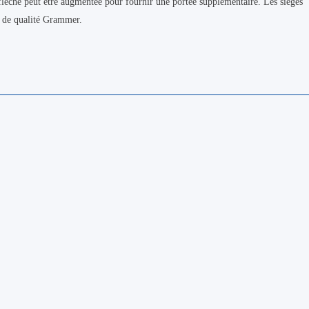
 flèche peut être augmentée pour fournir une portée supplémentaire. Les sièges
s de qualité Grammer.