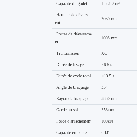
Capacité du godet
1.5-3.0 m³
Hauteur de déversem
3060 mm
ent
Portée de déverseme
1008 mm
nt
Transmission
XG
Durée de levage
≤6.5 s
Durée de cycle total
≤10.5 s
Angle de braquage
35°
Rayon de braquage
5860 mm
Garde au sol
356mm
Force d'arrachement
100kN
Capacité en pente
≤30°