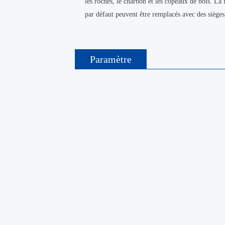
les roches, le charbon et les copeaux de bois. La
par défaut peuvent être remplacés avec des siège
Paramètre