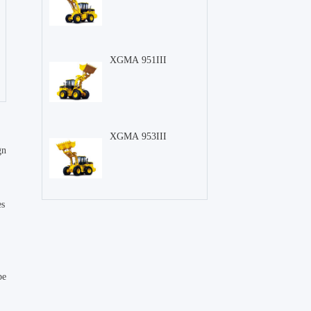
XGMA 951III
XGMA 953III
gn
es
pe
r