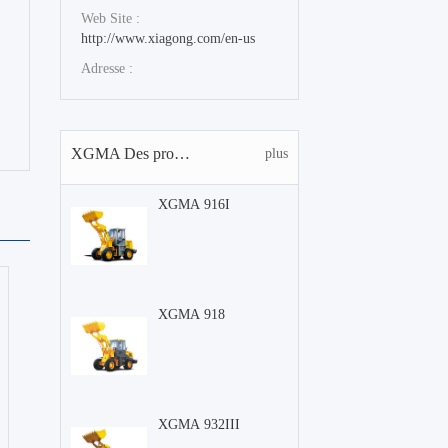
Web Site :
http://www.xiagong.com/en-us
Adresse :
XGMA Des produits
plus
XGMA 916I
XGMA 918
XGMA 932III