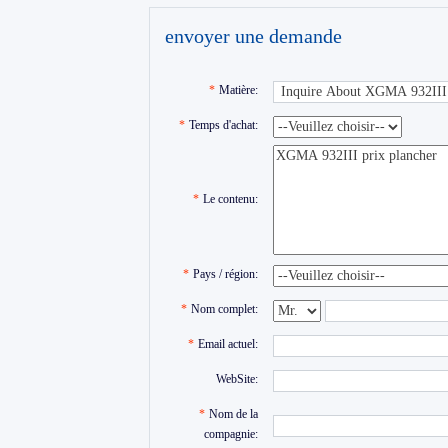
envoyer une demande
*
Matière:
*
Temps d'achat:
*
Le contenu:
*
Pays / région:
*
Nom complet:
*
Email actuel:
WebSite:
*
Nom de la
compagnie: