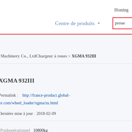
Honing
Centre de produits
 Machinery Co., LtdChargeur à roues >
XGMA 932III
XGMA 932III
Permalink :
http://france-product.global-
ce.com/wheel_loader/xgma/zu.html
Dernière mise à jour : 2018-02-09
Poidsopérationnel
10800kg