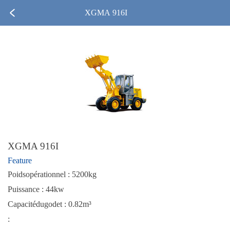
XGMA 916I
XGMA 916I
Feature
Poidsopérationnel : 5200kg
Puissance : 44kw
Capacitédugodet : 0.82m³
: