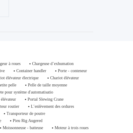
geur à roues
Chargeuse d’exhumation
ive
Container handler
Porte - conteneur
iot élévateur électrique
Chariot élévateur
etite pelle
Pelle de taille moyenne
ète pour système d'automatisatio
 élévateur
Portal Slewing Crane
teur routier
L’enlèvement des ordures
Transporteur de poutre
e
Pieu Rig Augered
Moissonneuse - batteuse
Moteur à trois roues