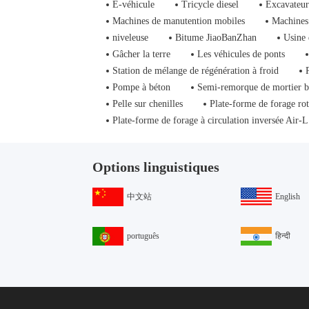
E-véhicule
Tricycle diesel
Excavateur
Machines de manutention mobiles
Machines 
niveleuse
Bitume JiaoBanZhan
Usine 
Gâcher la terre
Les véhicules de ponts
Station de mélange de régénération à froid
Pompe à béton
Semi-remorque de mortier 
Pelle sur chenilles
Plate-forme de forage rot
Plate-forme de forage à circulation inversée Air-L
Options linguistiques
中文站
English
português
हिन्दी