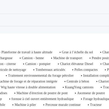
Plateforme de travail à haute altitude
Grue à l’échelle du sol
Char
chargeuse
Camion - benne
Machine de transport
Pendre posit
on - citerne
Camion - pompier
Chariot élévateur Diesel
Char
hicule de nettoyage
Tombereaux articulés
Pelles compactes
P
Traitement environnemental du forage pétrolier
Installation compl
achine de forage et de réparation intégrée
Centrale à béton
Chariot
Wtg haute vitesse à double alimentation
KuangYong camions
Trac
dises
Machine d'érection de poutre de pont
Ascenseur de poutre
ge
foreuse à ciel ouvert entièrement hydraulique
Forage hydrauliqu
bile
Machine à piler
Perceuse murale continue
Tracteur