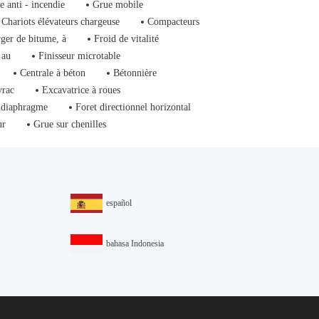
e anti - incendie
Grue mobile
Chariots élévateurs chargeuse
Compacteurs
ger de bitume, à
Froid de vitalité
 au
Finisseur microtable
Centrale à béton
Bétonnière
vrac
Excavatrice à roues
 diaphragme
Foret directionnel horizontal
ur
Grue sur chenilles
español
bahasa Indonesia