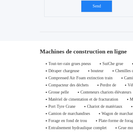
Machines de construction en ligne
Tout-ter-rain grues pneus
SuiChe grue
Déraper chargeuse
bouteur
Chenilles 
Compressed Air Foam extinction train
Cami
Compacteur des déchets
Perdre de
Vé
Grosse pelle
Conteneurs chariots élévateurs
Matériel de cimentation et de fracturation
M
Port Tyre Crane
Chariot de matériaux
Camion de marchandises
Wagon de marchan
Forage en fond de trou
Plate-forme de fora
Entraînement hydraulique complet
Grue mo