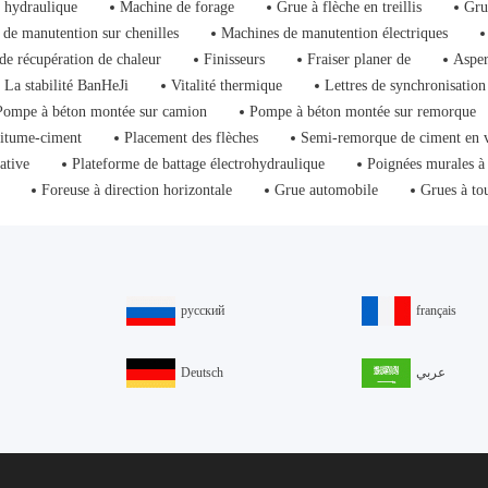
 hydraulique
Machine de forage
Grue à flèche en treillis
Gru
de manutention sur chenilles
Machines de manutention électriques
de récupération de chaleur
Finisseurs
Fraiser planer de
Asper
La stabilité BanHeJi
Vitalité thermique
Lettres de synchronisation
Pompe à béton montée sur camion
Pompe à béton montée sur remorque
bitume-ciment
Placement des flèches
Semi-remorque de ciment en 
ative
Plateforme de battage électrohydraulique
Poignées murales à
Foreuse à direction horizontale
Grue automobile
Grues à to
русский
français
Deutsch
عربي