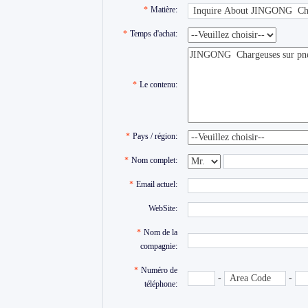
*
Matière:
*
Temps d'achat:
*
Le contenu:
*
Pays / région:
*
Nom complet:
*
Email actuel:
WebSite:
*
Nom de la
compagnie:
*
Numéro de
-
-
téléphone: