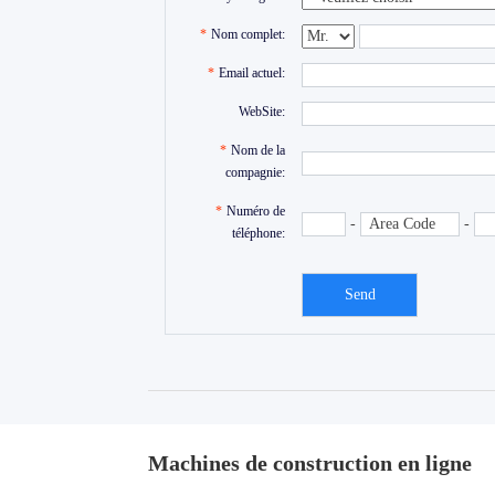
*
Nom complet:
*
Email actuel:
WebSite:
*
Nom de la
compagnie:
*
Numéro de
-
-
téléphone:
Machines de construction en ligne