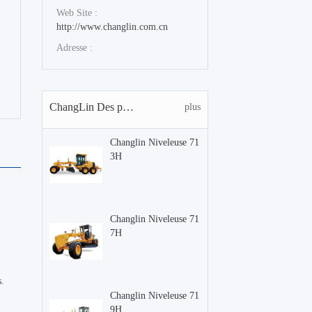
Web Site :
http://www.changlin.com.cn
Adresse :
ChangLin Des produits
plus
Changlin Niveleuse 71
3H
Changlin Niveleuse 71
7H
s.
Changlin Niveleuse 71
9H