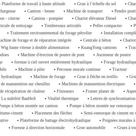
Plateforme de travail à haute altitude
Grue à l’échelle du sol
Char
chargeuse
Camion - benne
Machine de transport
Pendre posit
on - citerne
Camion - pompier
Chariot élévateur Diesel
Char
hicule de nettoyage
Tombereaux articulés
Pelles compactes
P
Traitement environnemental du forage pétrolier
Installation compl
achine de forage et de réparation intégrée
Centrale à béton
Chariot
Wtg haute vitesse à double alimentation
KuangYong camions
Trac
dises
Machine d'érection de poutre de pont
Ascenseur de poutre
ge
foreuse à ciel ouvert entièrement hydraulique
Forage hydrauliqu
bile
Machine à piler
Perceuse murale continue
Tracteur
 hydraulique
Machine de forage
Grue à flèche en treillis
Gru
de manutention sur chenilles
Machines de manutention électriques
de récupération de chaleur
Finisseurs
Fraiser planer de
Asper
La stabilité BanHeJi
Vitalité thermique
Lettres de synchronisation
Pompe à béton montée sur camion
Pompe à béton montée sur remorque
bitume-ciment
Placement des flèches
Semi-remorque de ciment en 
ative
Plateforme de battage électrohydraulique
Poignées murales à
Foreuse à direction horizontale
Grue automobile
Grues à to