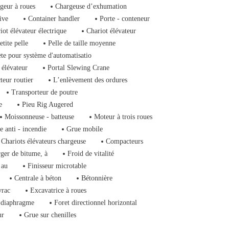
geur à roues
Chargeuse d’exhumation
ive
Container handler
Porte - conteneur
iot élévateur électrique
Chariot élévateur
etite pelle
Pelle de taille moyenne
ète pour système d'automatisatio
 élévateur
Portal Slewing Crane
teur routier
L’enlèvement des ordures
Transporteur de poutre
e
Pieu Rig Augered
Moissonneuse - batteuse
Moteur à trois roues
e anti - incendie
Grue mobile
Chariots élévateurs chargeuse
Compacteurs
ger de bitume, à
Froid de vitalité
 au
Finisseur microtable
Centrale à béton
Bétonnière
vrac
Excavatrice à roues
 diaphragme
Foret directionnel horizontal
ur
Grue sur chenilles