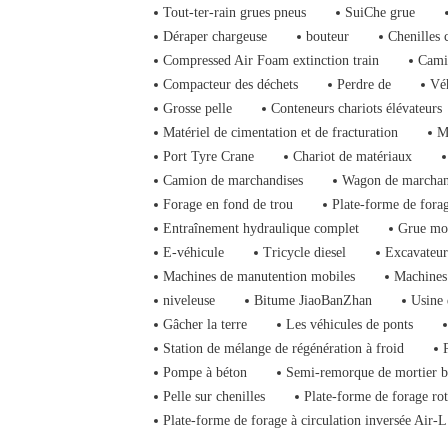
Tout-ter-rain grues pneus
SuiChe grue
Déraper chargeuse
bouteur
Chenilles 
Compressed Air Foam extinction train
Cami
Compacteur des déchets
Perdre de
Vé
Grosse pelle
Conteneurs chariots élévateurs
Matériel de cimentation et de fracturation
M
Port Tyre Crane
Chariot de matériaux
Camion de marchandises
Wagon de marchan
Forage en fond de trou
Plate-forme de fora
Entraînement hydraulique complet
Grue mo
E-véhicule
Tricycle diesel
Excavateur
Machines de manutention mobiles
Machines 
niveleuse
Bitume JiaoBanZhan
Usine 
Gâcher la terre
Les véhicules de ponts
Station de mélange de régénération à froid
Pompe à béton
Semi-remorque de mortier 
Pelle sur chenilles
Plate-forme de forage rot
Plate-forme de forage à circulation inversée Air-L