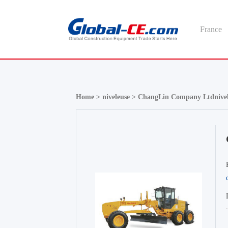
France
Home >
niveleuse >
ChangLin Company Ltdnive